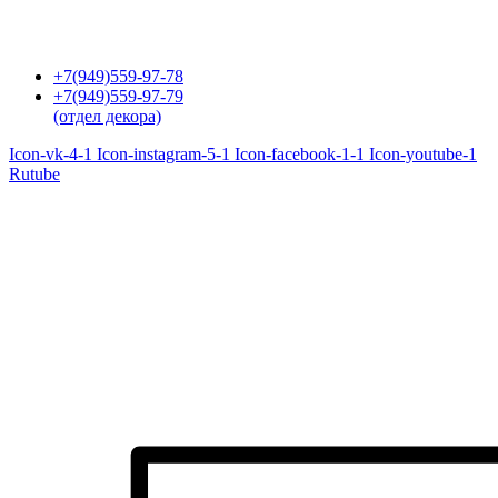
Перейти
к
содержимому
+7(949)559-97-78
+7(949)559-97-79
(отдел декора)
Icon-vk-4-1
Icon-instagram-5-1
Icon-facebook-1-1
Icon-youtube-1
Rutube