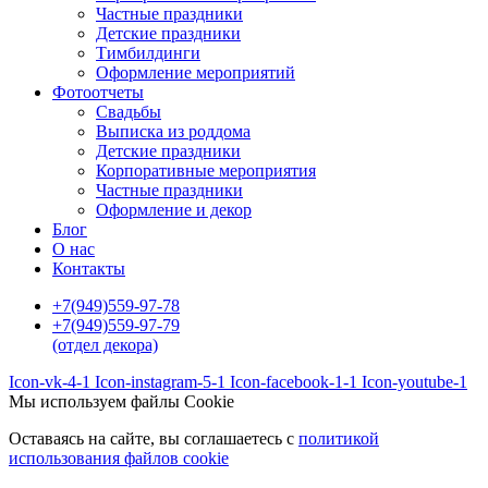
Частные праздники
Детские праздники
Тимбилдинги
Оформление мероприятий
Фотоотчеты
Cвадьбы
Выписка из роддома
Детские праздники
Корпоративные мероприятия
Частные праздники
Оформление и декор
Блог
О нас
Контакты
+7(949)559-97-78
+7(949)559-97-79
(отдел декора)
Icon-vk-4-1
Icon-instagram-5-1
Icon-facebook-1-1
Icon-youtube-1
Мы используем файлы Cookie
Оставаясь на сайте, вы соглашаетесь c
политикой
использования файлов cookie