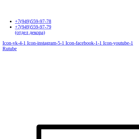
Перейти
к
содержимому
+7(949)559-97-78
+7(949)559-97-79
(отдел декора)
Icon-vk-4-1
Icon-instagram-5-1
Icon-facebook-1-1
Icon-youtube-1
Rutube