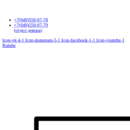
Перейти
к
содержимому
+7(949)559-97-78
+7(949)559-97-79
(отдел декора)
Icon-vk-4-1
Icon-instagram-5-1
Icon-facebook-1-1
Icon-youtube-1
Rutube