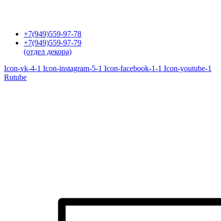
Перейти
к
содержимому
+7(949)559-97-78
+7(949)559-97-79
(отдел декора)
Icon-vk-4-1
Icon-instagram-5-1
Icon-facebook-1-1
Icon-youtube-1
Rutube