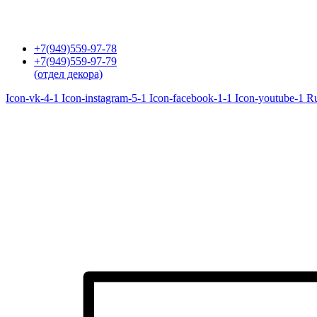
Перейти
к
содержимому
+7(949)559-97-78
+7(949)559-97-79
(отдел декора)
Icon-vk-4-1
Icon-instagram-5-1
Icon-facebook-1-1
Icon-youtube-1
R