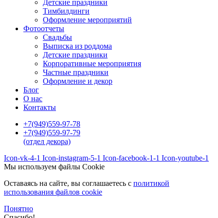
Детские праздники
Тимбилдинги
Оформление мероприятий
Фотоотчеты
Cвадьбы
Выписка из роддома
Детские праздники
Корпоративные мероприятия
Частные праздники
Оформление и декор
Блог
О нас
Контакты
+7(949)559-97-78
+7(949)559-97-79
(отдел декора)
Icon-vk-4-1
Icon-instagram-5-1
Icon-facebook-1-1
Icon-youtube-1
Мы используем файлы Cookie
Оставаясь на сайте, вы соглашаетесь c
политикой
использования файлов cookie
Понятно
Спасибо!