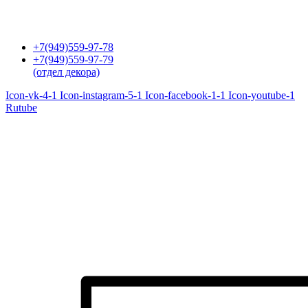
Перейти
к
содержимому
+7(949)559-97-78
+7(949)559-97-79
(отдел декора)
Icon-vk-4-1
Icon-instagram-5-1
Icon-facebook-1-1
Icon-youtube-1
Rutube