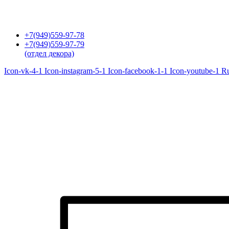
Перейти
к
содержимому
+7(949)559-97-78
+7(949)559-97-79
(отдел декора)
Icon-vk-4-1
Icon-instagram-5-1
Icon-facebook-1-1
Icon-youtube-1
R