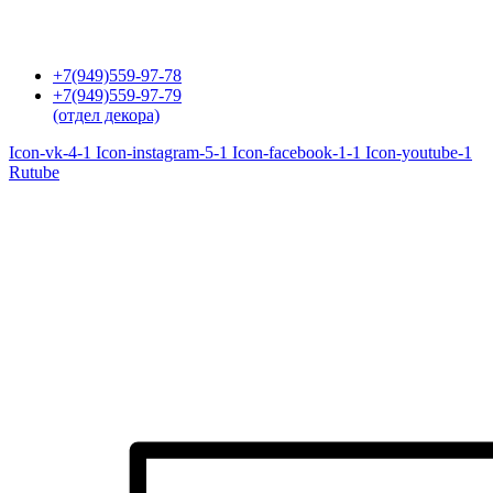
Перейти
к
содержимому
+7(949)559-97-78
+7(949)559-97-79
(отдел декора)
Icon-vk-4-1
Icon-instagram-5-1
Icon-facebook-1-1
Icon-youtube-1
Rutube