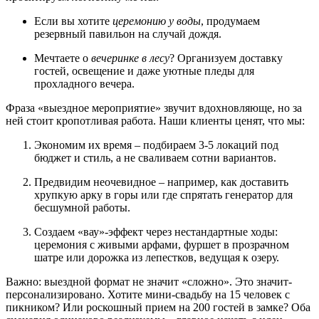
Если вы хотите
церемонию у воды
, продумаем
резервный павильон на случай дождя.
Мечтаете о
вечеринке в лесу
? Организуем доставку
гостей, освещение и даже уютные пледы для
прохладного вечера.
Фраза «выездное мероприятие» звучит вдохновляюще, но за
ней стоит кропотливая работа. Наши клиенты ценят, что мы:
Экономим их время – подбираем 3-5 локаций под
бюджет и стиль, а не сваливаем сотни вариантов.
Предвидим неочевидное – например, как доставить
хрупкую арку в горы или где спрятать генератор для
бесшумной работы.
Создаем «вау»-эффект через нестандартные ходы:
церемония с живыми арфами, фуршет в прозрачном
шатре или дорожка из лепестков, ведущая к озеру.
Важно: выездной формат не значит «сложно». Это значит-
персонализировано. Хотите мини-свадьбу на 15 человек с
пикником? Или роскошный прием на 200 гостей в замке? Оба