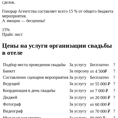
сделок.
Гонорар Агентства составляет всего 15 % от общего бюджета
мероприятия.
А эмоции — бесценны!
15%
Прайс лист
Цены на услуги организации свадьбы
в отеле
Подбор места проведения свадьбы
За услугу
Бесплатно
?
Банкет
За персону
?
от 4 500₽
Составление сценария мероприятия
За услугу
Бесплатно
?
Ведущий
За услугу
?
от 55 000 ₽
Координация в день свадьбы
За услугу
?
от 7 000 ₽
Диджей
За услугу
?
от 20 000 ₽
Фотограф
За услугу
от 60 000 ₽
Видеограф
За услугу
?
от 70 000 ₽
Музыкальная группа
За услугу
?