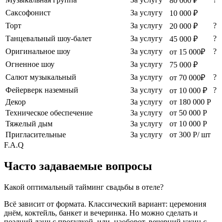
80 000 ₽
Саксофонист
За услугу
10 000 ₽
Торт
За услугу
?
20 000 ₽
Танцевальный шоу-балет
За услугу
?
45 000 ₽
Оригинальное шоу
За услугу
?
от 15 000₽
Огненное шоу
За услугу
75 000 ₽
Салют музыкальный
За услугу
?
от 70 000₽
Фейерверк наземный
За услугу
?
от 10 000 ₽
Декор
За услугу
от 180 000 Р
Техническое обеспечение
За услугу
от 50 000 Р
Тяжелый дым
За услугу
от 10 000 Р
Пригласительные
За услугу
от 300 Р/ шт
F.A.Q
Часто задаваемые вопросы
Какой оптимальный тайминг свадьбы в отеле?
Всё зависит от формата. Классический вариант: церемония
днём, коктейль, банкет и вечеринка. Но можно сделать и
поздний ланч с прогулкой, или, наоборот, вечерний ужин с