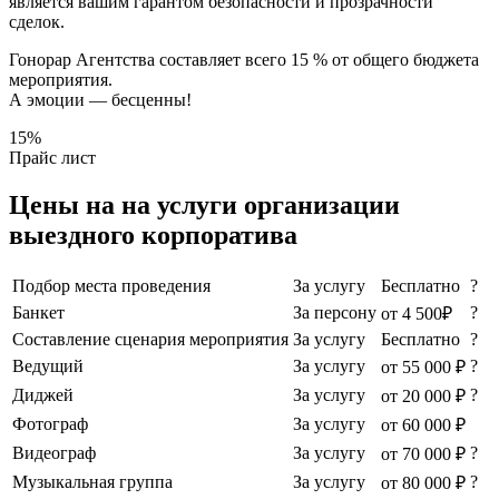
является вашим гарантом безопасности и прозрачности
сделок.
Гонорар Агентства составляет всего 15 % от общего бюджета
мероприятия.
А эмоции — бесценны!
15%
Прайс лист
Цены на на услуги организации
выездного корпоратива
Подбор места проведения
За услугу
Бесплатно
?
Банкет
За персону
?
от 4 500₽
Составление сценария мероприятия
За услугу
Бесплатно
?
Ведущий
За услугу
?
от 55 000 ₽
Диджей
За услугу
?
от 20 000 ₽
Фотограф
За услугу
от 60 000 ₽
Видеограф
За услугу
?
от 70 000 ₽
Музыкальная группа
За услугу
?
от 80 000 ₽