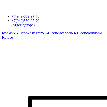
Перейти
к
содержимому
+7(949)559-97-78
+7(949)559-97-79
(отдел декора)
Icon-vk-4-1
Icon-instagram-5-1
Icon-facebook-1-1
Icon-youtube-1
Rutube