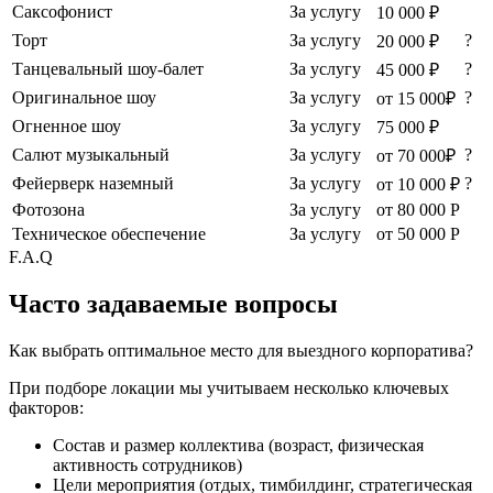
Саксофонист
За услугу
10 000 ₽
Торт
За услугу
?
20 000 ₽
Танцевальный шоу-балет
За услугу
?
45 000 ₽
Оригинальное шоу
За услугу
?
от 15 000₽
Огненное шоу
За услугу
75 000 ₽
Салют музыкальный
За услугу
?
от 70 000₽
Фейерверк наземный
За услугу
?
от 10 000 ₽
Фотозона
За услугу
от 80 000 Р
Техническое обеспечение
За услугу
от 50 000 Р
F.A.Q
Часто задаваемые вопросы
Как выбрать оптимальное место для выездного корпоратива?
При подборе локации мы учитываем несколько ключевых
факторов:
Состав и размер коллектива (возраст, физическая
активность сотрудников)
Цели мероприятия (отдых, тимбилдинг, стратегическая