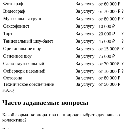
Фотограф
За услугу
от 60 000 ₽
Видеограф
За услугу
?
от 70 000 ₽
Музыкальная группа
За услугу
?
от 80 000 ₽
Саксофонист
За услугу
10 000 ₽
Торт
За услугу
?
20 000 ₽
Танцевальный шоу-балет
За услугу
?
45 000 ₽
Оригинальное шоу
За услугу
?
от 15 000₽
Огненное шоу
За услугу
75 000 ₽
Салют музыкальный
За услугу
?
от 70 000₽
Фейерверк наземный
За услугу
?
от 10 000 ₽
Фотозона
За услугу
от 80 000 Р
Техническое обеспечение
За услугу
от 50 000 Р
F.A.Q
Часто задаваемые вопросы
Какой формат корпоратива на природе выбрать для нашего
коллектива?