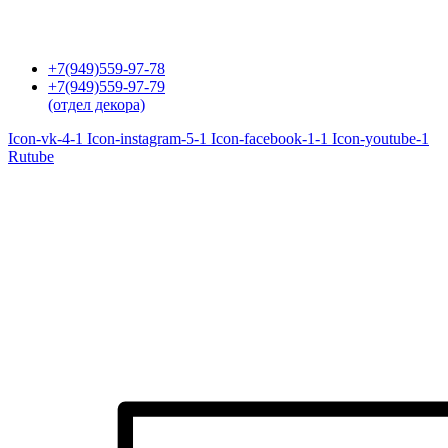
Перейти
к
содержимому
+7(949)559-97-78
+7(949)559-97-79
(отдел декора)
Icon-vk-4-1
Icon-instagram-5-1
Icon-facebook-1-1
Icon-youtube-1
Rutube