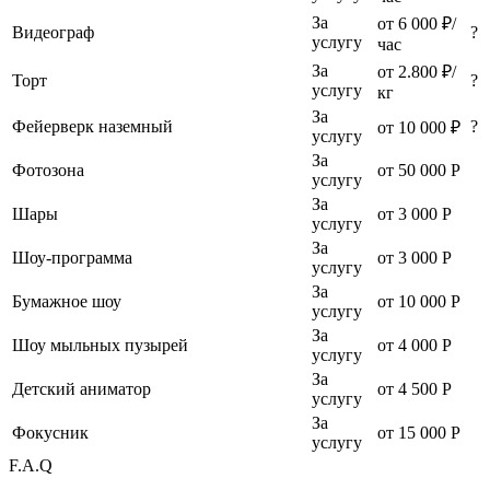
За
от 6 000 ₽/
Видеограф
?
услугу
час
За
от 2.800 ₽/
Торт
?
услугу
кг
За
Фейерверк наземный
?
от 10 000 ₽
услугу
За
Фотозона
от 50 000 Р
услугу
За
Шары
от 3 000 Р
услугу
За
Шоу-программа
от 3 000 Р
услугу
За
Бумажное шоу
от 10 000 Р
услугу
За
Шоу мыльных пузырей
от 4 000 Р
услугу
За
Детский аниматор
от 4 500 Р
услугу
За
Фокусник
от 15 000 Р
услугу
F.A.Q