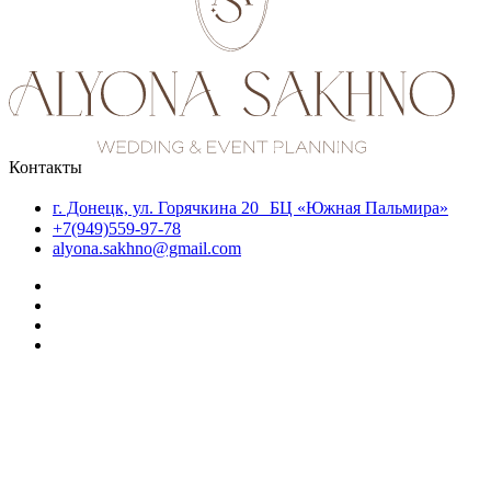
Контакты
г. Донецк, ул. Горячкина 20 БЦ «Южная Пальмира»
+7(949)559-97-78
alyona.sakhno@gmail.com