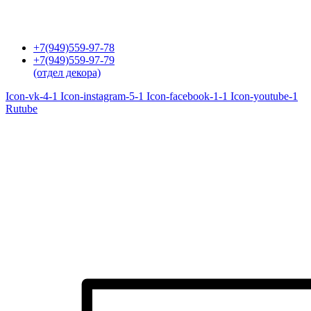
Перейти
к
содержимому
+7(949)559-97-78
+7(949)559-97-79
(отдел декора)
Icon-vk-4-1
Icon-instagram-5-1
Icon-facebook-1-1
Icon-youtube-1
Rutube