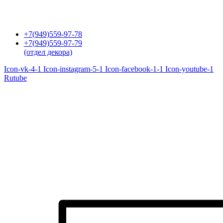
Перейти
к
содержимому
+7(949)559-97-78
+7(949)559-97-79
(отдел декора)
Icon-vk-4-1
Icon-instagram-5-1
Icon-facebook-1-1
Icon-youtube-1
Rutube