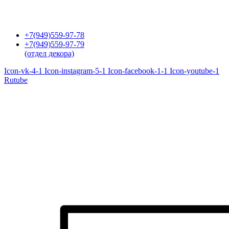
Перейти
к
содержимому
+7(949)559-97-78
+7(949)559-97-79
(отдел декора)
Icon-vk-4-1
Icon-instagram-5-1
Icon-facebook-1-1
Icon-youtube-1
Rutube