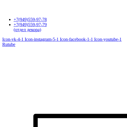
Перейти
к
содержимому
+7(949)559-97-78
+7(949)559-97-79
(отдел декора)
Icon-vk-4-1
Icon-instagram-5-1
Icon-facebook-1-1
Icon-youtube-1
Rutube