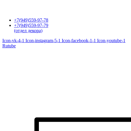
Перейти
к
содержимому
+7(949)559-97-78
+7(949)559-97-79
(отдел декора)
Icon-vk-4-1
Icon-instagram-5-1
Icon-facebook-1-1
Icon-youtube-1
Rutube