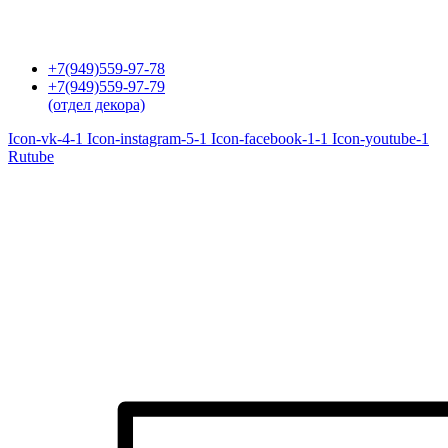
Перейти
к
содержимому
+7(949)559-97-78
+7(949)559-97-79
(отдел декора)
Icon-vk-4-1
Icon-instagram-5-1
Icon-facebook-1-1
Icon-youtube-1
Rutube