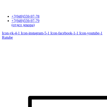
Перейти
к
содержимому
+7(949)559-97-78
+7(949)559-97-79
(отдел декора)
Icon-vk-4-1
Icon-instagram-5-1
Icon-facebook-1-1
Icon-youtube-1
Rutube