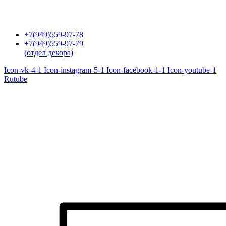
Перейти
к
содержимому
+7(949)559-97-78
+7(949)559-97-79
(отдел декора)
Icon-vk-4-1
Icon-instagram-5-1
Icon-facebook-1-1
Icon-youtube-1
Rutube