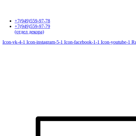
Перейти
к
содержимому
+7(949)559-97-78
+7(949)559-97-79
(отдел декора)
Icon-vk-4-1
Icon-instagram-5-1
Icon-facebook-1-1
Icon-youtube-1
R