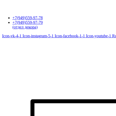
Перейти
к
содержимому
+7(949)559-97-78
+7(949)559-97-79
(отдел декора)
Icon-vk-4-1
Icon-instagram-5-1
Icon-facebook-1-1
Icon-youtube-1
R