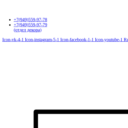
Перейти
к
содержимому
+7(949)559-97-78
+7(949)559-97-79
(отдел декора)
Icon-vk-4-1
Icon-instagram-5-1
Icon-facebook-1-1
Icon-youtube-1
R