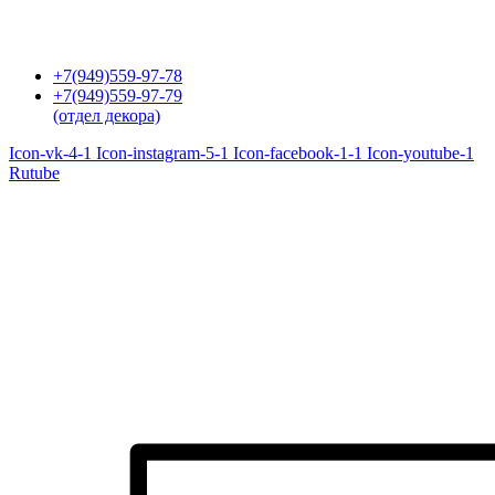
Перейти
к
содержимому
+7(949)559-97-78
+7(949)559-97-79
(отдел декора)
Icon-vk-4-1
Icon-instagram-5-1
Icon-facebook-1-1
Icon-youtube-1
Rutube