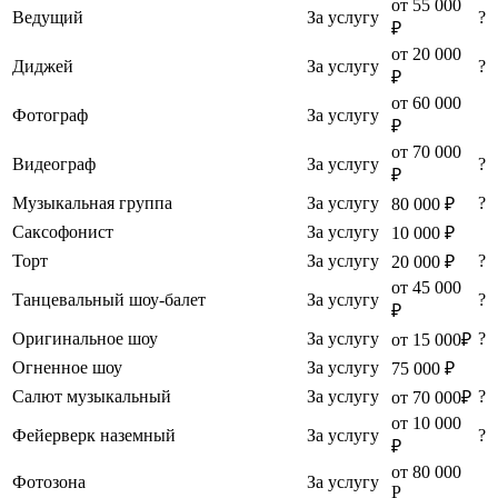
от 55 000
Ведущий
За услугу
?
₽
от 20 000
Диджей
За услугу
?
₽
от 60 000
Фотограф
За услугу
₽
от 70 000
Видеограф
За услугу
?
₽
Музыкальная группа
За услугу
?
80 000 ₽
Саксофонист
За услугу
10 000 ₽
Торт
За услугу
?
20 000 ₽
от 45 000
Танцевальный шоу-балет
За услугу
?
₽
Оригинальное шоу
За услугу
?
от 15 000₽
Огненное шоу
За услугу
75 000 ₽
Салют музыкальный
За услугу
?
от 70 000₽
от 10 000
Фейерверк наземный
За услугу
?
₽
от 80 000
Фотозона
За услугу
Р