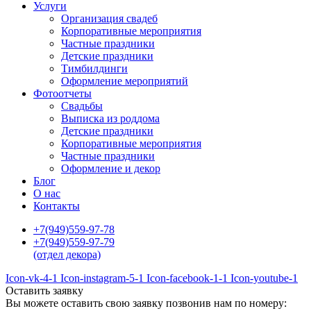
Услуги
Организация свадеб
Корпоративные мероприятия
Частные праздники
Детские праздники
Тимбилдинги
Оформление мероприятий
Фотоотчеты
Cвадьбы
Выписка из роддома
Детские праздники
Корпоративные мероприятия
Частные праздники
Оформление и декор
Блог
О нас
Контакты
+7(949)559-97-78
+7(949)559-97-79
(отдел декора)
Icon-vk-4-1
Icon-instagram-5-1
Icon-facebook-1-1
Icon-youtube-1
Оставить заявку
Вы можете оставить свою заявку позвонив нам по номеру: