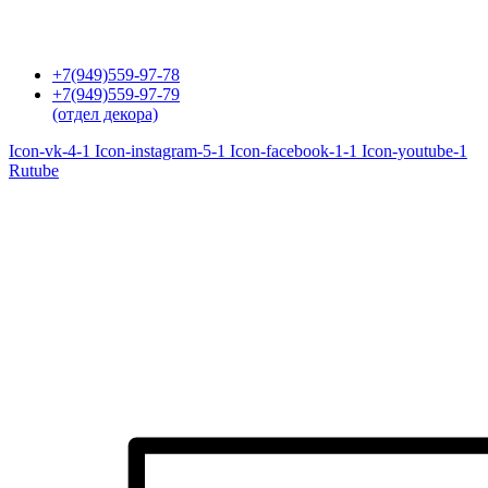
Перейти
к
содержимому
+7(949)559-97-78
+7(949)559-97-79
(отдел декора)
Icon-vk-4-1
Icon-instagram-5-1
Icon-facebook-1-1
Icon-youtube-1
Rutube